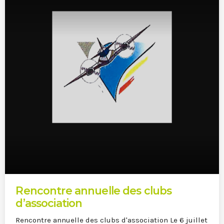
MOST UPVOTED
today
27 SEPTEMBRE 2022
Portes Ouvertes Aéroport de
Rencontre annuelle des clubs
Valenciennes
d’association
Rencontre annuelle des clubs d'association Le 6 juillet