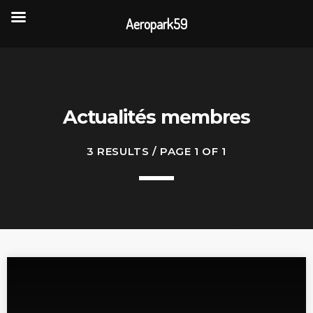
Aeropark59
TOP READING
Portes Ouvertes Aéroport de Valenciennes
Actualités membres
Rencontre annuelle des clubs d’association
3 RESULTS / PAGE 1 OF 1
La visite de 3 entreprises de la CAPH
L’association AÉROPARK 59 ouvre son site
internet