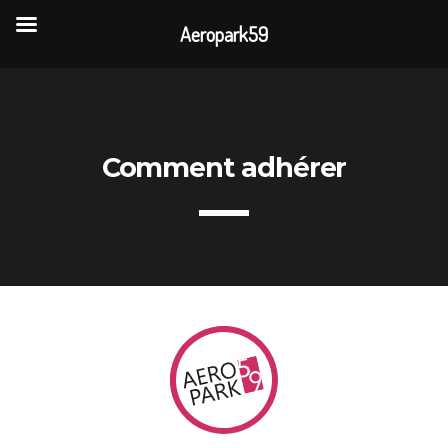
Aeropark59
TOP READING
Portes Ouvertes Aéroport de Valenciennes
Comment adhérer
Rencontre annuelle des clubs d’association
La visite de 3 entreprises de la CAPH
L’association AÉROPARK 59 ouvre son site
internet