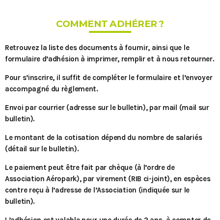
MOST UPVOTED
COMMENT ADHÉRER ?
today
27 SEPTEMBRE 2022
Retrouvez la liste des documents à fournir, ainsi que le
formulaire d’adhésion à imprimer, remplir et à nous retourner.
Pour s’inscrire, il suffit de compléter le formulaire et l’envoyer
accompagné du règlement.
Envoi par courrier (adresse sur le bulletin), par mail (mail sur
bulletin).
Le montant de la cotisation dépend du nombre de salariés
(détail sur le bulletin).
Le paiement peut être fait par chèque (à l’ordre de
Portes Ouvertes Aéroport de
Association Aéropark), par virement (RIB ci-joint), en espèces
contre reçu à l’adresse de l’Association (indiquée sur le
Valenciennes
bulletin).
L’adhésion est valable pour une durée de 2 ans, à compter de