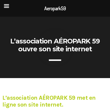
Aeropark59
TOP READING
Portes Ouvertes Aéroport de Valenciennes
L’association AÉROPARK 59
Rencontre annuelle des clubs d’association
ouvre son site internet
La visite de 3 entreprises de la CAPH
L’association AÉROPARK 59 ouvre son site
internet
L’association AÉROPARK 59 met en
ligne son site internet.