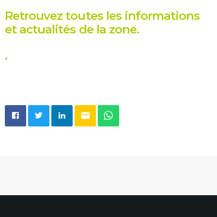
MOST UPVOTED
Retrouvez toutes les informations
et actualités de la zone.
today
27 SEPTEMBRE 2022
.
email
Portes Ouvertes Aéroport de
Valenciennes