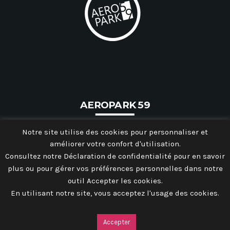
MOST UPVOTED
today
27 SEPTEMBRE 2022
AEROPARK 59
Notre site utilise des cookies pour personnaliser et
améliorer votre confort d'utilisation.
Consultez notre Déclaration de confidentialité pour en savoir
plus ou pour gérer vos préférences personnelles dans notre
outil Accepter les cookies.
Portes Ouvertes Aéroport de
En utilisant notre site, vous acceptez l'usage des cookies.
TOUT EN IMAGE, CRÉATION DE SITE INTERNET À
Valenciennes
VALENCIENNES
ACCUEIL
L’ASSOCIATION
COMMENT ADHÉRER
Accepter
INFORMATIONS PRATIQUES
LISTE DES ENTREPRISES