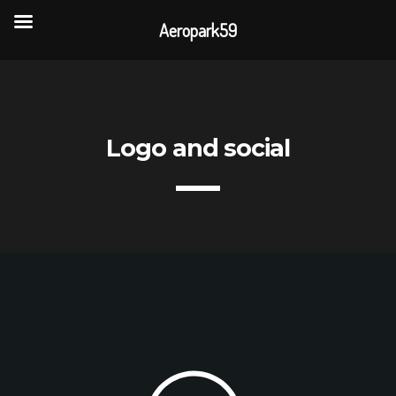
Aeropark59
TOP READING
Portes Ouvertes Aéroport de Valenciennes
Logo and social
Rencontre annuelle des clubs d’association
La visite de 3 entreprises de la CAPH
L’association AÉROPARK 59 ouvre son site
internet