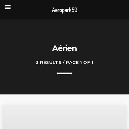
Aeropark59
TOP READING
Portes Ouvertes Aéroport de Valenciennes
Aérien
Rencontre annuelle des clubs d’association
3 RESULTS / PAGE 1 OF 1
La visite de 3 entreprises de la CAPH
L’association AÉROPARK 59 ouvre son site
internet