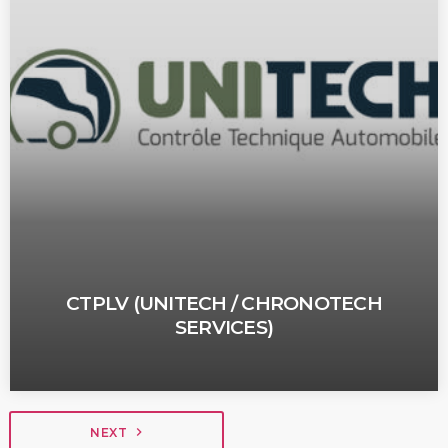
CTPLV (UNITECH / CHRONOTECH
SERVICES)
navigate_next
NEXT