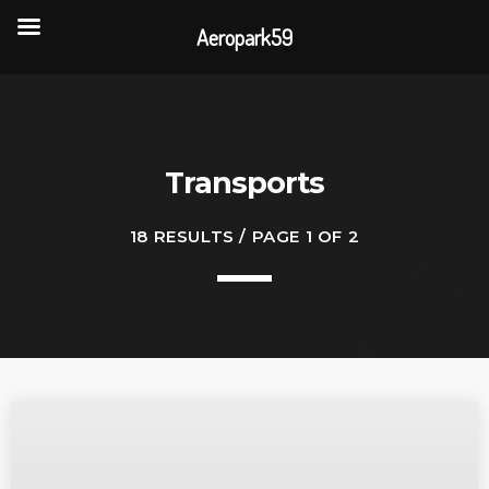
Aeropark59
TOP READING
Portes Ouvertes Aéroport de Valenciennes
Transports
Rencontre annuelle des clubs d’association
18 RESULTS / PAGE 1 OF 2
La visite de 3 entreprises de la CAPH
L’association AÉROPARK 59 ouvre son site
internet