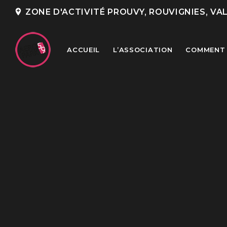
add_location
ZONE D'ACTIVITÉ PROUVY, ROUVIGNIES, VA
ACCUEIL
L’ASSOCIATION
COMMENT 
TOP READING
Portes Ouvertes Aéroport de
Valenciennes
Rencontre annuelle des clubs
d’association