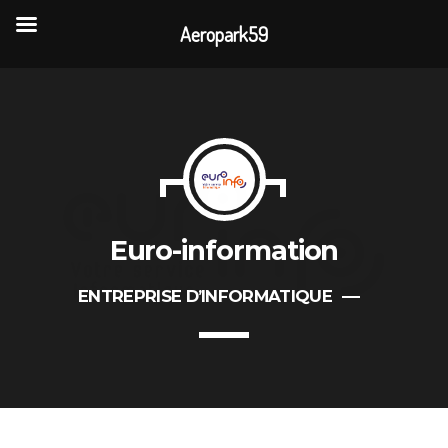
Aeropark59
TOP READING
Portes Ouvertes Aéroport de Valenciennes
Rencontre annuelle des clubs d’association
Euro-information
La visite de 3 entreprises de la CAPH
ENTREPRISE D’INFORMATIQUE
L’association AÉROPARK 59 ouvre son site
internet