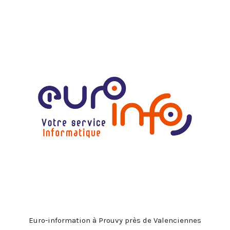
MOST UPVOTED
today
27 SEPTEMBRE 2022
Portes Ouvertes Aéroport de
Valenciennes
Euro-information à Prouvy près de Valenciennes