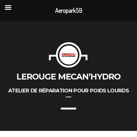
Aeropark59
TOP READING
Portes Ouvertes Aéroport de Valenciennes
Rencontre annuelle des clubs d’association
LEROUGE MECAN’HYDRO
La visite de 3 entreprises de la CAPH
ATELIER DE RÉPARATION POUR POIDS LOURDS
L’association AÉROPARK 59 ouvre son site
internet