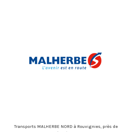
MOST UPVOTED
today
27 SEPTEMBRE 2022
Portes Ouvertes Aéroport de
Valenciennes
Transports MALHERBE NORD à Rouvignies, près de