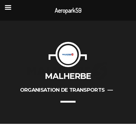
Aeropark59
TOP READING
Portes Ouvertes Aéroport de Valenciennes
Rencontre annuelle des clubs d’association
MALHERBE
La visite de 3 entreprises de la CAPH
ORGANISATION DE TRANSPORTS
L’association AÉROPARK 59 ouvre son site
internet