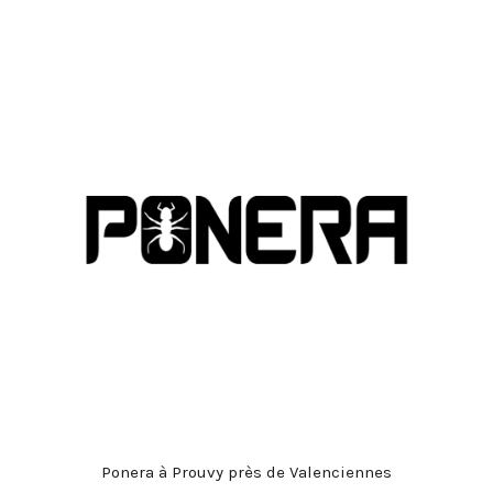
MOST UPVOTED
today
27 SEPTEMBRE 2022
Portes Ouvertes Aéroport de
Valenciennes
Ponera à Prouvy près de Valenciennes