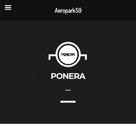
Aeropark59
TOP READING
Portes Ouvertes Aéroport de Valenciennes
Rencontre annuelle des clubs d’association
PONERA
La visite de 3 entreprises de la CAPH
L’association AÉROPARK 59 ouvre son site
internet