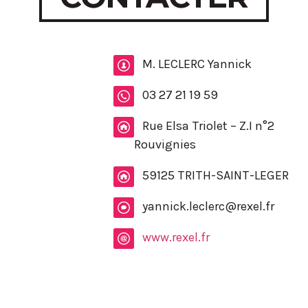
M. LECLERC Yannick
03 27 21 19 59
Rue Elsa Triolet – Z.I n°2
Rouvignies
59125 TRITH-SAINT-LEGER
yannick.leclerc@rexel.fr
www.rexel.fr