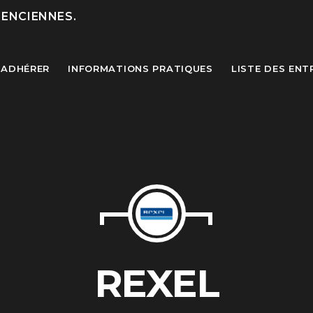
LENCIENNES.
ADHÉRER
INFORMATIONS PRATIQUES
LISTE DES ENT
MOST UPVOTED
today
27 SEPTEMBRE 2022
REXEL