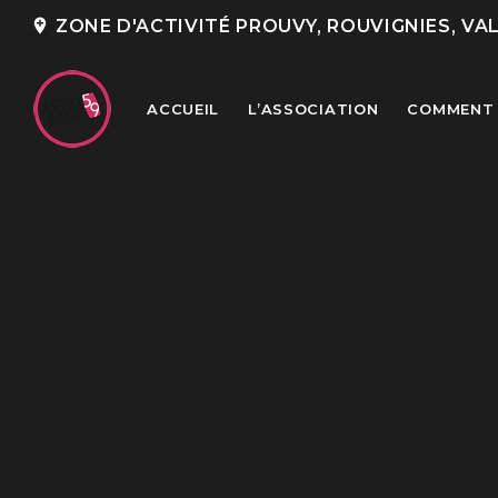
add_location
ZONE D'ACTIVITÉ PROUVY, ROUVIGNIES, VA
ACCUEIL
L’ASSOCIATION
COMMENT 
TOP READING
Portes Ouvertes Aéroport de
Valenciennes
Rencontre annuelle des clubs
d’association